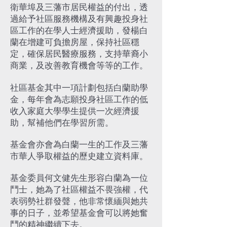
衛華埠及三藩市居民權益的付出，透
過給予社區服務機構及有興趣投身社
區工作的在學人士經濟援助，發楊白
蘭在增建可負擔房屋，保持社區穩
定，確保居民醫療服務，支持華裔小
商業，及改善教育機會等等的工作。
社區基金其中一項計劃包括白蘭助學
金，每年會為志願投身社區工作的低
收入家庭大學學生提供一次經濟援
助，幫補他們在學習所需。
基金會亦會為白蘭一生的工作及三藩
市華人爭取權益的歷史建立資料庫。
基金委員何文健先生形容白蘭為一位
鬥士，她為了社區權益不畏強權，代
表弱勢社群發聲，他非常懷緬與她共
事的日子，並希望基金會可以將她奮
鬥的精神繼續下去。