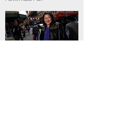
OUR ADDRESS
728 Sacramento Street
San Francisco, CA 94108
Sign up to receive our newsletter so that
we can stay in touch!
Subscribe Now
CONTACT US